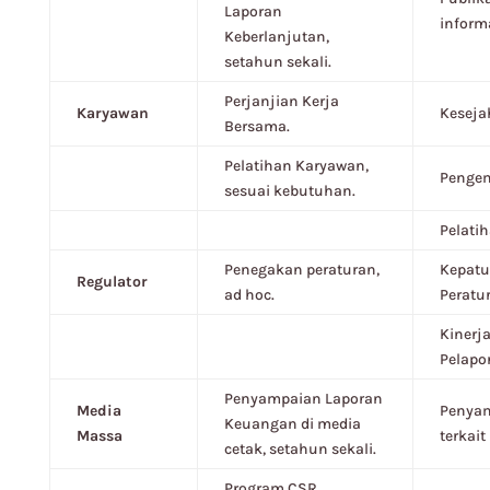
Laporan
informa
Keberlanjutan,
setahun sekali.
Perjanjian Kerja
Karyawan
Keseja
Bersama.
Pelatihan Karyawan,
Pengem
sesuai kebutuhan.
Pelati
Penegakan peraturan,
Kepatu
Regulator
ad hoc.
Peratu
Kinerj
Pelapo
Penyampaian Laporan
Media
Penyam
Keuangan di media
Massa
terkai
cetak, setahun sekali.
Program CSR,