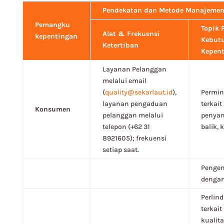
Pendekatan dan Metode Manajeme
Pemangku
Topik 
Alat & Frekuensi
kepentingan
Kebut
Ketertiban
Kepen
Layanan Pelanggan
melalui email
(
quality@sekarlaut.id
),
Permin
layanan pengaduan
terkait
Konsumen
pelanggan melalui
penya
telepon (+62 31
balik, 
8921605); frekuensi
setiap saat.
Penge
dengan 
Perlin
terkait
kualita