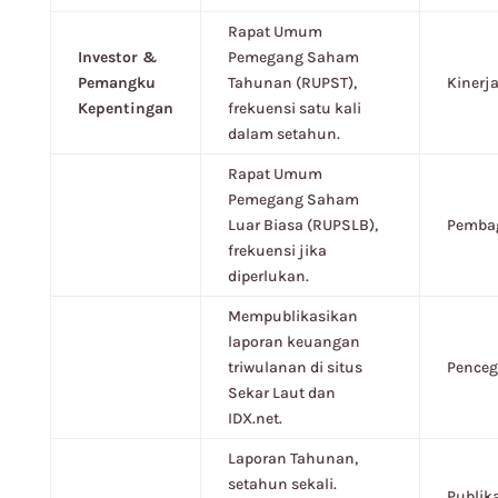
Rapat Umum
Investor &
Pemegang Saham
Pemangku
Tahunan (RUPST),
Kinerj
Kepentingan
frekuensi satu kali
dalam setahun.
Rapat Umum
Pemegang Saham
Luar Biasa (RUPSLB),
Pembag
frekuensi jika
diperlukan.
Mempublikasikan
laporan keuangan
triwulanan di situs
Penceg
Sekar Laut dan
IDX.net.
Laporan Tahunan,
setahun sekali.
Publik