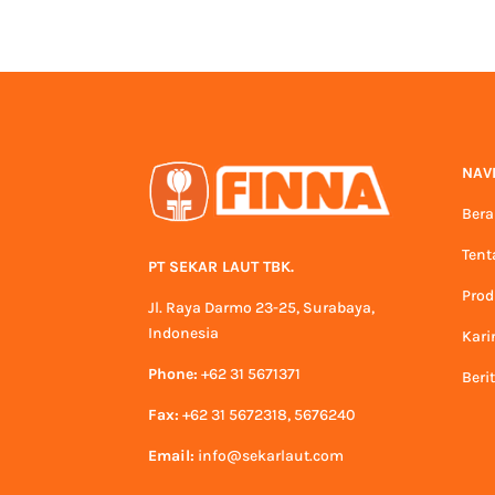
NAV
Ber
Tent
PT SEKAR LAUT TBK.
Pro
Jl. Raya Darmo 23-25, Surabaya,
Indonesia
Kari
Phone:
+62 31 5671371
Beri
Fax:
+62 31 5672318, 5676240
Email:
info@sekarlaut.com